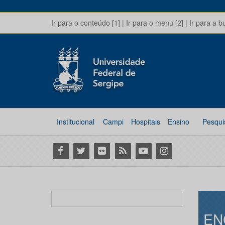
Ir para o conteúdo [1]
|
Ir para o menu [2]
|
Ir para a b
Institucional
Campi
Hospitais
Ensino
Pesqui
Facebook
Twitter
Flickr
RSS
Youtube
Instagram
EN