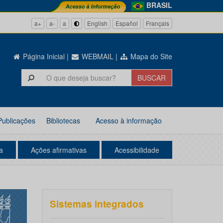
BRASIL
a+
a-
a
English
Español
Français
Página Inicial
|
WEBMAIL
|
Mapa do Site
Publicações
Bibliotecas
Acesso à informação
a
Ações afirmativas
Acessibilidade
Sistemas integrados