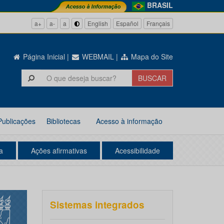
BRASIL
a+
a-
a
English
Español
Français
Página Inicial
|
WEBMAIL
|
Mapa do Site
Publicações
Bibliotecas
Acesso à informação
a
Ações afirmativas
Acessibilidade
Sistemas integrados