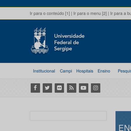
Ir para o conteúdo [1]
|
Ir para o menu [2]
|
Ir para a b
Institucional
Campi
Hospitais
Ensino
Pesqui
Facebook
Twitter
Flickr
RSS
Youtube
Instagram
EN